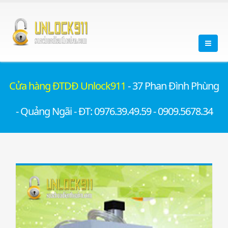
Cửa hàng ĐTDĐ Unlock911
- 37 Phan Đình Phùng
- Quảng Ngãi - ĐT: 0976.39.49.59 - 0909.5678.34