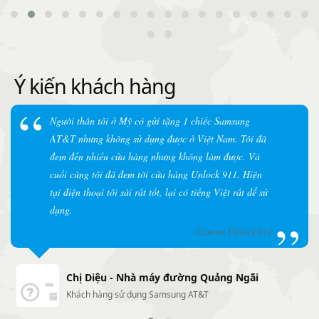
Ý kiến khách hàng
Người thân tôi ở Mỹ có gửi tặng 1 chiếc Samsung
AT&T nhưng không sử dụng được ở Việt Nam. Tôi đã
đem đến nhiều cửa hàng nhưng không làm được. Và
cuối cùng tôi đã đem tới cửa hàng Unlock 911. Hiện
tại điện thoại tôi sài rất tốt, lại có tiếng Việt rất dể sử
dụng.
Cảm ơn Unlock 911
Chị Diệu - Nhà máy đường Quảng Ngãi
Khách hàng sử dụng Samsung AT&T