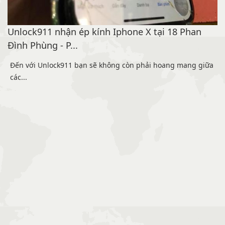
Samsung S8+ G955F Khoá FPT Knox - Viettel
Knox
Unlock - Nạp Tiếng Việt<br />Quảng Ngãi Samsung S8+
G955F Khoá FPT Knox - Viettel Knox