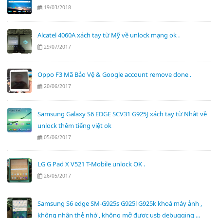
19/03/2018
Alcatel 4060A xách tay từ Mỹ về unlock mạng ok .
29/07/2017
Oppo F3 Mã Bảo Vệ & Google account remove done .
20/06/2017
Samsung Galaxy S6 EDGE SCV31 G925J xách tay từ Nhật về
unlock thêm tiếng việt ok
05/06/2017
LG G Pad X V521 T-Mobile unlock OK .
26/05/2017
Samsung S6 edge SM-G925s G925l G925k khoá máy ảnh ,
không nhận thẻ nhớ , không mở được usb debugging ...