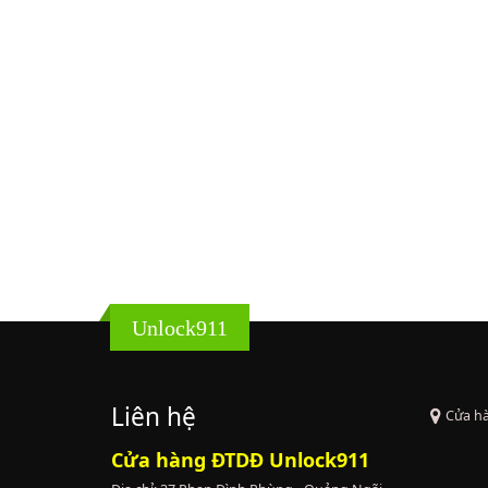
Unlock911
Liên hệ
Cửa h
Cửa hàng ĐTDĐ Unlock911