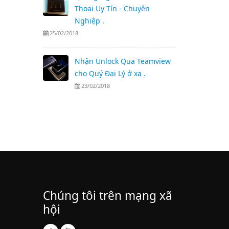
Thoại Uy Tín - Chuyên
Nghiệp .
25/02/2018
Nhận Unlock Qua Teamview
cho Quý Đại Lý ở xa .
23/02/2018
Chúng tôi trên mạng xã
hội