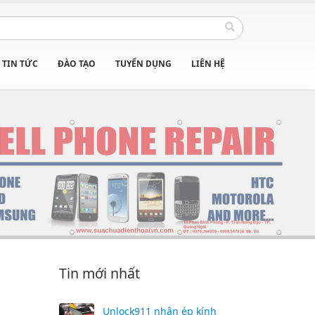
TIN TỨC
ĐÀO TẠO
TUYỂN DỤNG
LIÊN HỆ
Tin mới nhất
Unlock911 nhận ép kính