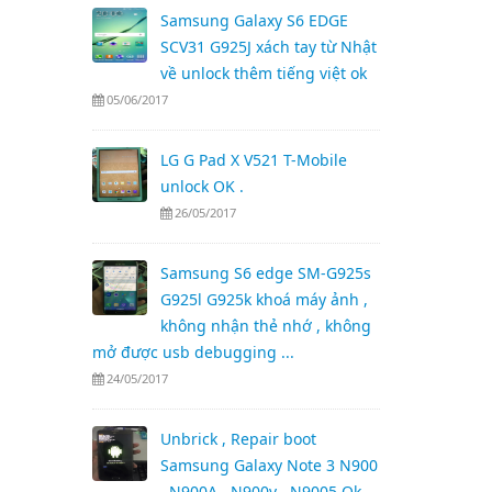
Samsung Galaxy S6 EDGE
SCV31 G925J xách tay từ Nhật
về unlock thêm tiếng việt ok
05/06/2017
LG G Pad X V521 T-Mobile
unlock OK .
26/05/2017
Samsung S6 edge SM-G925s
G925l G925k khoá máy ảnh ,
không nhận thẻ nhớ , không
mở được usb debugging ...
24/05/2017
Unbrick , Repair boot
Samsung Galaxy Note 3 N900
, N900A , N900v , N9005 Ok