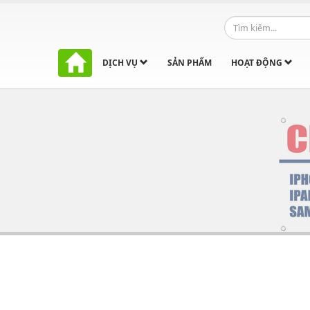
DỊCH VỤ
SẢN PHẨM
HOẠT ĐỘNG