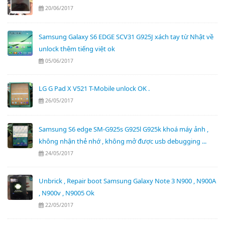
20/06/2017
Samsung Galaxy S6 EDGE SCV31 G925J xách tay từ Nhật về
unlock thêm tiếng việt ok
05/06/2017
LG G Pad X V521 T-Mobile unlock OK .
26/05/2017
Samsung S6 edge SM-G925s G925l G925k khoá máy ảnh ,
không nhận thẻ nhớ , không mở được usb debugging ...
24/05/2017
Unbrick , Repair boot Samsung Galaxy Note 3 N900 , N900A
, N900v , N9005 Ok
22/05/2017