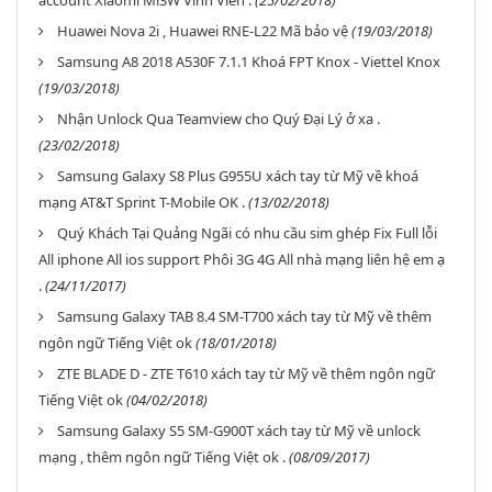
account Xiaomi Mi3W Vĩnh Viễn .
(25/02/2018)
Huawei Nova 2i , Huawei RNE-L22 Mã bảo vệ
(19/03/2018)
Samsung A8 2018 A530F 7.1.1 Khoá FPT Knox - Viettel Knox
(19/03/2018)
Nhận Unlock Qua Teamview cho Quý Đại Lý ở xa .
(23/02/2018)
Samsung Galaxy S8 Plus G955U xách tay từ Mỹ về khoá
mạng AT&T Sprint T-Mobile OK .
(13/02/2018)
Quý Khách Tại Quảng Ngãi có nhu cầu sim ghép Fix Full lỗi
All iphone All ios support Phôi 3G 4G All nhà mạng liên hệ em ạ
.
(24/11/2017)
Samsung Galaxy TAB 8.4 SM-T700 xách tay từ Mỹ về thêm
ngôn ngữ Tiếng Việt ok
(18/01/2018)
ZTE BLADE D - ZTE T610 xách tay từ Mỹ về thêm ngôn ngữ
Tiếng Việt ok
(04/02/2018)
Samsung Galaxy S5 SM-G900T xách tay từ Mỹ về unlock
mạng , thêm ngôn ngữ Tiếng Việt ok .
(08/09/2017)