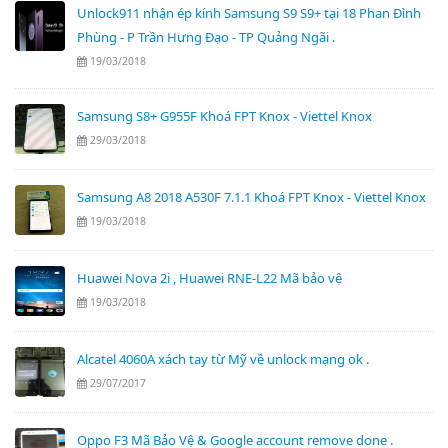
Unlock911 nhận ép kính Samsung S9 S9+ tại 18 Phan Đình
Phùng - P Trần Hưng Đạo - TP Quảng Ngãi .
19/03/2018
Samsung S8+ G955F Khoá FPT Knox - Viettel Knox
29/03/2018
Samsung A8 2018 A530F 7.1.1 Khoá FPT Knox - Viettel Knox
19/03/2018
Huawei Nova 2i , Huawei RNE-L22 Mã bảo vệ
19/03/2018
Alcatel 4060A xách tay từ Mỹ về unlock mạng ok .
29/07/2017
Oppo F3 Mã Bảo Vệ & Google account remove done .