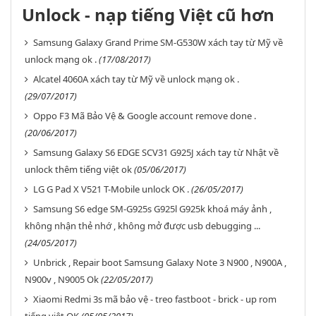
Unlock - nạp tiếng Việt cũ hơn
Samsung Galaxy Grand Prime SM-G530W xách tay từ Mỹ về
unlock mạng ok .
(17/08/2017)
Alcatel 4060A xách tay từ Mỹ về unlock mạng ok .
(29/07/2017)
Oppo F3 Mã Bảo Vệ & Google account remove done .
(20/06/2017)
Samsung Galaxy S6 EDGE SCV31 G925J xách tay từ Nhật về
unlock thêm tiếng việt ok
(05/06/2017)
LG G Pad X V521 T-Mobile unlock OK .
(26/05/2017)
Samsung S6 edge SM-G925s G925l G925k khoá máy ảnh ,
không nhận thẻ nhớ , không mở được usb debugging ...
(24/05/2017)
Unbrick , Repair boot Samsung Galaxy Note 3 N900 , N900A ,
N900v , N9005 Ok
(22/05/2017)
Xiaomi Redmi 3s mã bảo vệ - treo fastboot - brick - up rom