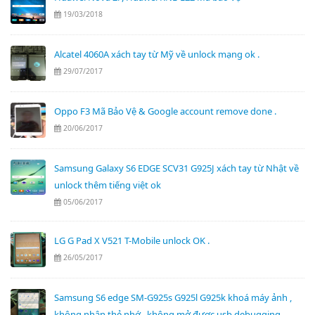
19/03/2018
Alcatel 4060A xách tay từ Mỹ về unlock mạng ok .
29/07/2017
Oppo F3 Mã Bảo Vệ & Google account remove done .
20/06/2017
Samsung Galaxy S6 EDGE SCV31 G925J xách tay từ Nhật về
unlock thêm tiếng việt ok
05/06/2017
LG G Pad X V521 T-Mobile unlock OK .
26/05/2017
Samsung S6 edge SM-G925s G925l G925k khoá máy ảnh ,
không nhận thẻ nhớ , không mở được usb debugging ...