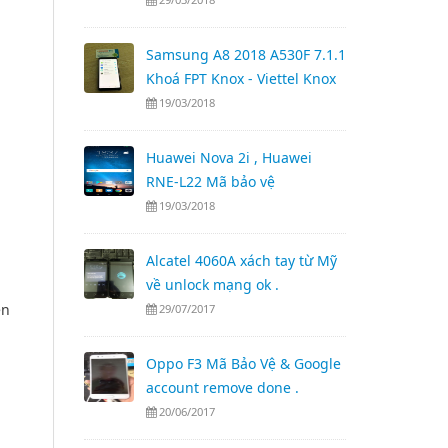
Samsung A8 2018 A530F 7.1.1
Khoá FPT Knox - Viettel Knox
19/03/2018
Huawei Nova 2i , Huawei
RNE-L22 Mã bảo vệ
19/03/2018
Alcatel 4060A xách tay từ Mỹ
về unlock mạng ok .
ên
29/07/2017
Oppo F3 Mã Bảo Vệ & Google
account remove done .
20/06/2017