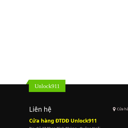
Unlock911
Liên hệ
Cửa h
Cửa hàng ĐTDĐ Unlock911