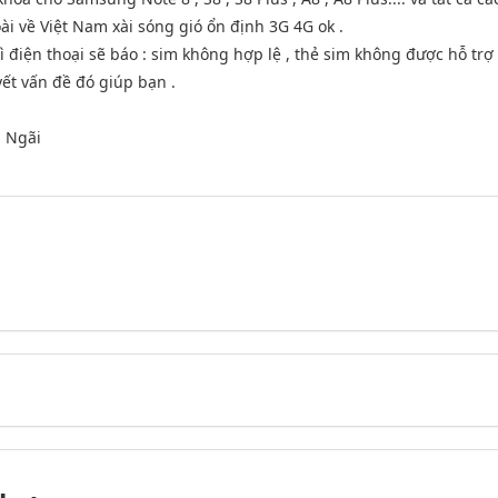
 về Việt Nam xài sóng gió ổn định 3G 4G ok .
ì điện thoại sẽ báo : sim không hợp lệ , thẻ sim không được hỗ trợ
yết vấn đề đó giúp bạn .
g Ngãi