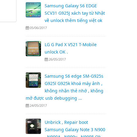
Samsung Galaxy S6 EDGE
SCV31 G925J xách tay từ Nhật
về unlock thêm tiếng việt ok
05/06/2017
LG G Pad X V521 T-Mobile
unlock OK .
26/05/2017
Samsung S6 edge SM-G925s
G925l G925k khoá máy ảnh ,
không nhận thẻ nhớ , không
mở được usb debugging ...
24/05/2017
Unbrick , Repair boot
Samsung Galaxy Note 3 N900
, N900A , N900v , N9005 Ok