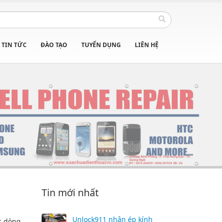
TIN TỨC
ĐÀO TẠO
TUYỂN DỤNG
LIÊN HỆ
Tin mới nhất
Unlock911 nhận ép kính
ác dòng