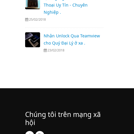
Thoại Uy Tín - Chuyên
Nghiệp .
25/02/2018
Nhận Unlock Qua Teamview
cho Quý Đại Lý ở xa .
23/02/2018
Chúng tôi trên mạng xã
hội