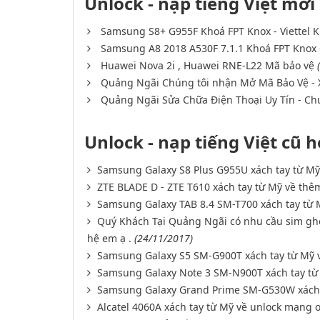
Unlock - nạp tiếng Việt mới
Samsung S8+ G955F Khoá FPT Knox - Viettel 
Samsung A8 2018 A530F 7.1.1 Khoá FPT Knox -
Huawei Nova 2i , Huawei RNE-L22 Mã bảo vệ
Quảng Ngãi Chúng tôi nhận Mở Mã Bảo Vệ - X
Quảng Ngãi Sửa Chữa Điện Thoại Uy Tín - Ch
Unlock - nạp tiếng Việt cũ 
Samsung Galaxy S8 Plus G955U xách tay từ Mỹ
ZTE BLADE D - ZTE T610 xách tay từ Mỹ về thê
Samsung Galaxy TAB 8.4 SM-T700 xách tay từ 
Quý Khách Tại Quảng Ngãi có nhu cầu sim ghép 
hệ em ạ .
(24/11/2017)
Samsung Galaxy S5 SM-G900T xách tay từ Mỹ v
Samsung Galaxy Note 3 SM-N900T xách tay từ 
Samsung Galaxy Grand Prime SM-G530W xách t
Alcatel 4060A xách tay từ Mỹ về unlock mạng o