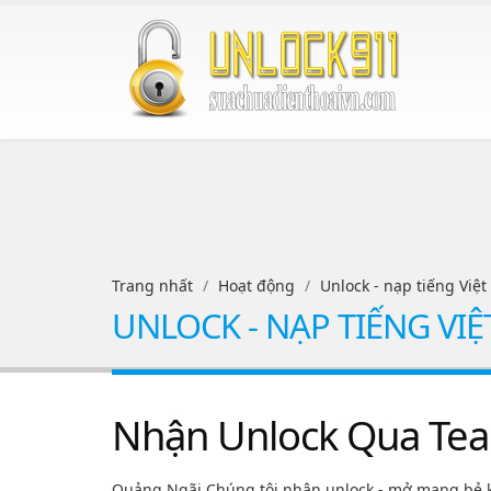
Trang nhất
Hoạt động
Unlock - nạp tiếng Việt
UNLOCK - NẠP TIẾNG VIỆ
Nhận Unlock Qua Team
Quảng Ngãi Chúng tôi nhận unlock - mở mạng bẻ khoá