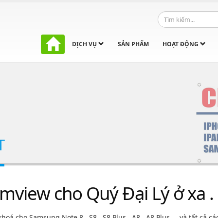
DỊCH VỤ
SẢN PHẨM
HOẠT ĐỘNG
T
view cho Quý Đại Lý ở xa .
 cho Samsung Note 8 , S8 , S8 Plus , A8 , A8 Plus.... và tất cả c