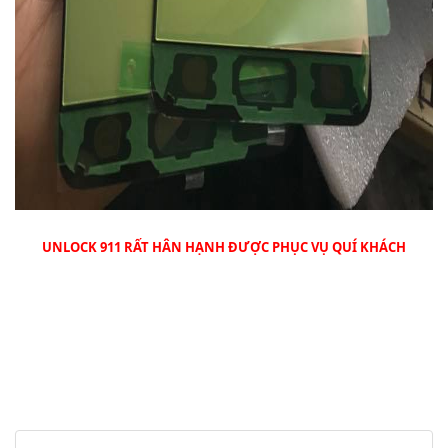
UNLOCK 911 RẤT HÂN HẠNH ĐƯỢC PHỤC VỤ QUÍ KHÁCH