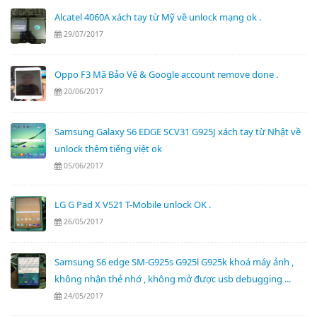
Alcatel 4060A xách tay từ Mỹ về unlock mạng ok .
29/07/2017
Oppo F3 Mã Bảo Vệ & Google account remove done .
20/06/2017
Samsung Galaxy S6 EDGE SCV31 G925J xách tay từ Nhật về
unlock thêm tiếng việt ok
05/06/2017
LG G Pad X V521 T-Mobile unlock OK .
26/05/2017
Samsung S6 edge SM-G925s G925l G925k khoá máy ảnh ,
không nhận thẻ nhớ , không mở được usb debugging ...
24/05/2017