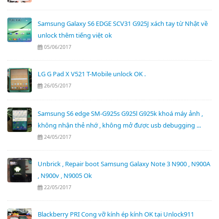
Samsung Galaxy S6 EDGE SCV31 G925J xách tay từ Nhật về
unlock thêm tiếng việt ok
05/06/2017
LG G Pad X V521 T-Mobile unlock OK .
26/05/2017
Samsung S6 edge SM-G925s G925l G925k khoá máy ảnh ,
không nhận thẻ nhớ , không mở được usb debugging ...
24/05/2017
Unbrick , Repair boot Samsung Galaxy Note 3 N900 , N900A
, N900v , N9005 Ok
22/05/2017
Blackberry PRI Cong vỡ kính ép kính OK tại Unlock911