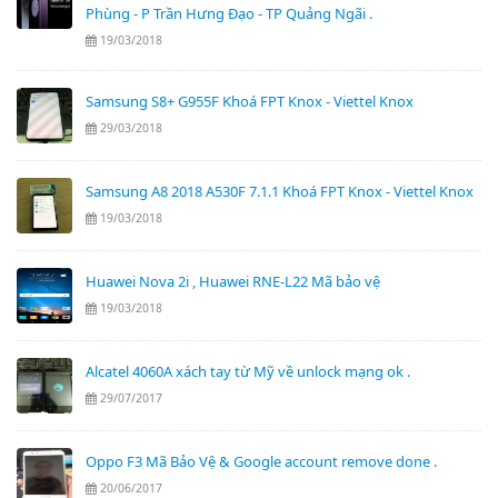
Phùng - P Trần Hưng Đạo - TP Quảng Ngãi .
19/03/2018
Samsung S8+ G955F Khoá FPT Knox - Viettel Knox
29/03/2018
Samsung A8 2018 A530F 7.1.1 Khoá FPT Knox - Viettel Knox
19/03/2018
Huawei Nova 2i , Huawei RNE-L22 Mã bảo vệ
19/03/2018
Alcatel 4060A xách tay từ Mỹ về unlock mạng ok .
29/07/2017
Oppo F3 Mã Bảo Vệ & Google account remove done .
20/06/2017