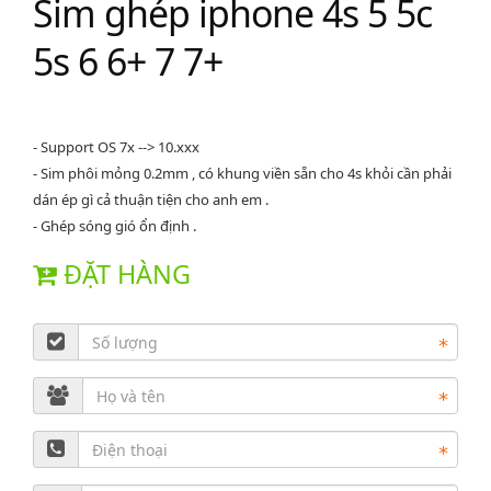
Sim ghép iphone 4s 5 5c
5s 6 6+ 7 7+
- Support OS 7x --> 10.xxx
- Sim phôi mỏng 0.2mm , có khung viền sẵn cho 4s khỏi cần phải
dán ép gì cả thuận tiện cho anh em .
- Ghép sóng gió ổn định .
ĐẶT HÀNG