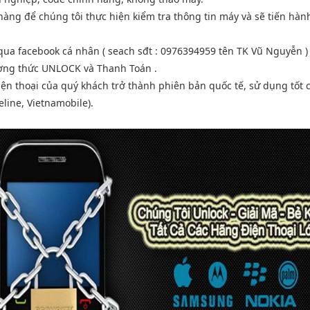
àng để chúng tôi thực hiện kiểm tra thông tin máy và sẽ tiến hàn
ệ qua facebook cá nhân ( seach sđt : 0976394959 tên TK Vũ Nguyễn 
ương thức UNLOCK và Thanh Toán .
điện thoại của quý khách trở thành phiên bản quốc tế, sử dụng tốt 
line, Vietnamobile).