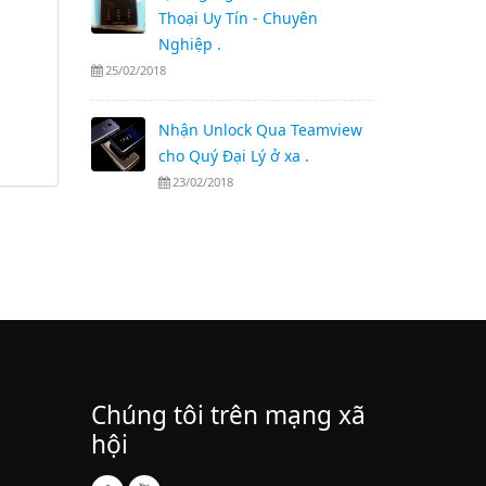
Thoại Uy Tín - Chuyên
Nghiệp .
25/02/2018
Nhận Unlock Qua Teamview
cho Quý Đại Lý ở xa .
23/02/2018
Chúng tôi trên mạng xã
hội