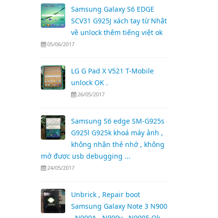
Samsung Galaxy S6 EDGE
SCV31 G925J xách tay từ Nhật
về unlock thêm tiếng việt ok
05/06/2017
LG G Pad X V521 T-Mobile
unlock OK .
26/05/2017
Samsung S6 edge SM-G925s
G925l G925k khoá máy ảnh ,
không nhận thẻ nhớ , không
mở được usb debugging ...
24/05/2017
Unbrick , Repair boot
Samsung Galaxy Note 3 N900
, N900A , N900v , N9005 Ok