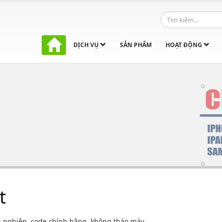
DỊCH VỤ
SẢN PHẨM
HOẠT ĐỘNG
t
n nghiệp, code chính hãng, không tháo máy.