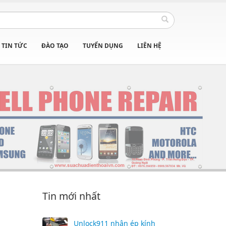
TIN TỨC
ĐÀO TẠO
TUYỂN DỤNG
LIÊN HỆ
Tin mới nhất
Unlock911 nhận ép kính