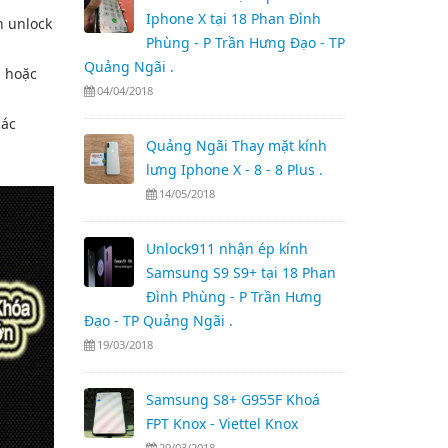
Iphone X tại 18 Phan Đình
h unlock
Phùng - P Trần Hưng Đạo - TP
Quảng Ngãi .
) hoặc
04/04/2018
các
Quảng Ngãi Thay mặt kính
lưng Iphone X - 8 - 8 Plus .
14/05/2018
Unlock911 nhận ép kính
Samsung S9 S9+ tại 18 Phan
Đình Phùng - P Trần Hưng
Đạo - TP Quảng Ngãi .
19/03/2018
Samsung S8+ G955F Khoá
FPT Knox - Viettel Knox
29/03/2018