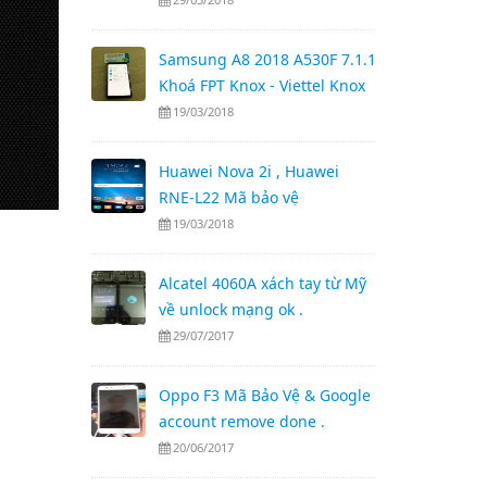
Samsung A8 2018 A530F 7.1.1
Khoá FPT Knox - Viettel Knox
19/03/2018
Huawei Nova 2i , Huawei
RNE-L22 Mã bảo vệ
19/03/2018
Alcatel 4060A xách tay từ Mỹ
về unlock mạng ok .
29/07/2017
Oppo F3 Mã Bảo Vệ & Google
account remove done .
20/06/2017