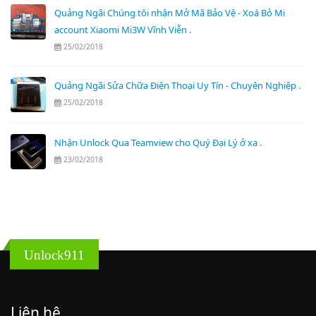
Quảng Ngãi Chúng tôi nhận Mở Mã Bảo Vệ - Xoá Bỏ Mi
account Xiaomi Mi3W Vĩnh Viễn .
25/02/2018
Quảng Ngãi Sửa Chữa Điện Thoại Uy Tín - Chuyên Nghiệp .
25/02/2018
Nhận Unlock Qua Teamview cho Quý Đại Lý ở xa .
23/02/2018
Unlock911
Liên hệ