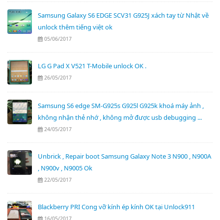
Samsung Galaxy S6 EDGE SCV31 G925J xách tay từ Nhật về
unlock thêm tiếng việt ok
05/06/2017
LG G Pad X V521 T-Mobile unlock OK .
26/05/2017
Samsung S6 edge SM-G925s G925l G925k khoá máy ảnh ,
không nhận thẻ nhớ , không mở được usb debugging ...
24/05/2017
Unbrick , Repair boot Samsung Galaxy Note 3 N900 , N900A
, N900v , N9005 Ok
22/05/2017
Blackberry PRI Cong vỡ kính ép kính OK tại Unlock911
16/05/2017