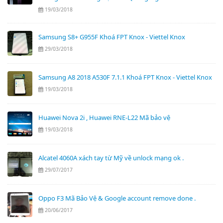
19/03/2018
Samsung S8+ G955F Khoá FPT Knox - Viettel Knox
29/03/2018
Samsung A8 2018 A530F 7.1.1 Khoá FPT Knox - Viettel Knox
19/03/2018
Huawei Nova 2i , Huawei RNE-L22 Mã bảo vệ
19/03/2018
Alcatel 4060A xách tay từ Mỹ về unlock mạng ok .
29/07/2017
Oppo F3 Mã Bảo Vệ & Google account remove done .
20/06/2017