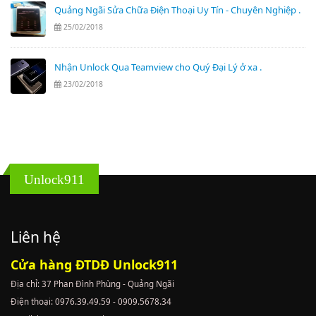
Quảng Ngãi Sửa Chữa Điện Thoại Uy Tín - Chuyên Nghiệp .
25/02/2018
Nhận Unlock Qua Teamview cho Quý Đại Lý ở xa .
23/02/2018
Unlock911
Liên hệ
Cửa hàng ĐTDĐ Unlock911
Địa chỉ: 37 Phan Đình Phùng - Quảng Ngãi
Điện thoại: 0976.39.49.59 - 0909.5678.34