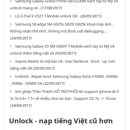
Samsung Galaxy Grand Prime SM-G530W xách tay từ Mỹ về
unlock mạng ok .
(17/08/2017)
LG G Pad X V521 T-Mobile unlock OK .
(26/05/2017)
Samsung S6 edge SM-G925s G925l G925k khoá máy ảnh ,
không nhận thẻ nhớ , không mở được usb debugging ...
(24/05/2017)
Samsung Galaxy S5 SM-G900T T-Mobile xách tay từ Mỹ về
unlock thêm tiếng việt ok
(03/05/2017)
Xiaomi Redmi 3s mã bảo vệ - treo fastboot - brick - up rom
tiếng việt OK
(05/05/2017)
Unbrick , Repair boot Samsung Galaxy Note 3 N900 , N900A
, N900v , N9005 Ok
(22/05/2017)
Sim ghép Thần Thánh HỖ TRỢ PHÔI 4G support iphone 4s 5
5c 5s 6 6+ 7 7+ về nhiều nha các bạn . Support OS 7x --> 10.xxx
(24/04/2017)
Unlock - nạp tiếng Việt cũ hơn