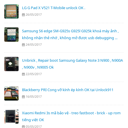
LG G Pad X V521 T-Mobile unlock OK .
26/05/2017
Samsung S6 edge SM-G925s G925l G925k khoá máy ảnh ,
không nhận thẻ nhớ , không mở được usb debugging ...
24/05/2017
Unbrick , Repair boot Samsung Galaxy Note 3 N900 , N900A
, N900v , N9005 Ok
22/05/2017
Blackberry PRI Cong vỡ kính ép kính OK tại Unlock911
16/05/2017
Xiaomi Redmi 3s mã bảo vệ - treo fastboot - brick - up rom
tiếng việt OK
05/05/2017