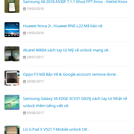
Samsung A8 2018 A530F 7.1.1 Khoá FPT Knox - Viettel Knox
19/03/2018
Huawei Nova 2i , Huawei RNE-L22 Mã bảo vệ
19/03/2018
Alcatel 4060A xách tay từ Mỹ về unlock mạng ok .
29/07/2017
Oppo F3 Mã Bảo Vệ & Google account remove done .
20/06/2017
Samsung Galaxy S6 EDGE SCV31 G925J xách tay từ Nhật về
unlock thêm tiếng việt ok
05/06/2017
LG G Pad X V521 T-Mobile unlock OK .