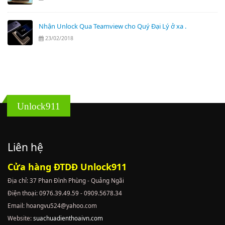
Nhận Unlock Qua Teamview cho Quý Đại Lý ở xa .
23/02/2018
Unlock911
Liên hệ
Cửa hàng ĐTDĐ Unlock911
Địa chỉ: 37 Phan Đình Phùng - Quảng Ngãi
Điện thoại: 0976.39.49.59 - 0909.5678.34
Email: hoangvu524@yahoo.com
Website:
suachuadienthoaivn.com