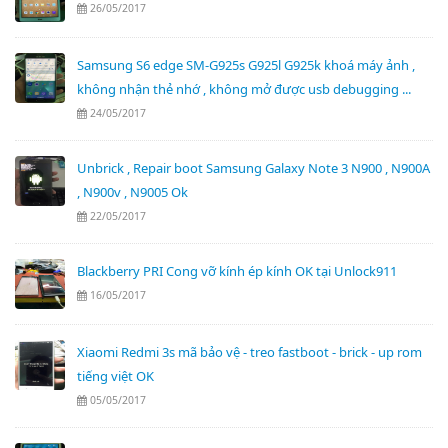
26/05/2017
Samsung S6 edge SM-G925s G925l G925k khoá máy ảnh ,
không nhận thẻ nhớ , không mở được usb debugging ...
24/05/2017
Unbrick , Repair boot Samsung Galaxy Note 3 N900 , N900A
, N900v , N9005 Ok
22/05/2017
Blackberry PRI Cong vỡ kính ép kính OK tại Unlock911
16/05/2017
Xiaomi Redmi 3s mã bảo vệ - treo fastboot - brick - up rom
tiếng việt OK
05/05/2017