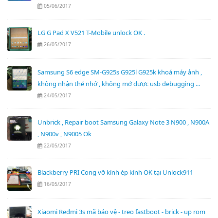
05/06/2017
LG G Pad X V521 T-Mobile unlock OK .
26/05/2017
Samsung S6 edge SM-G925s G925l G925k khoá máy ảnh ,
không nhận thẻ nhớ , không mở được usb debugging ...
24/05/2017
Unbrick , Repair boot Samsung Galaxy Note 3 N900 , N900A
, N900v , N9005 Ok
22/05/2017
Blackberry PRI Cong vỡ kính ép kính OK tại Unlock911
16/05/2017
Xiaomi Redmi 3s mã bảo vệ - treo fastboot - brick - up rom