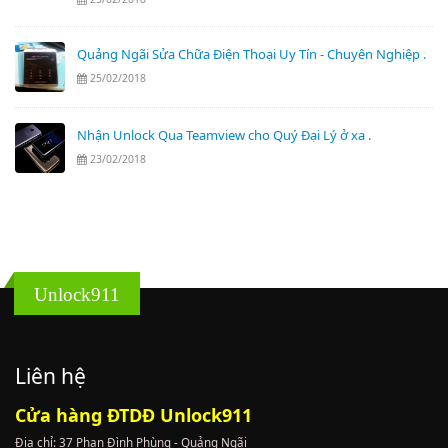
Quảng Ngãi Sửa Chữa Điện Thoại Uy Tín - Chuyên Nghiệp .
25/02/2018
Nhận Unlock Qua Teamview cho Quý Đại Lý ở xa .
23/02/2018
Unlock911
Liên hệ
Cửa hàng ĐTDĐ Unlock911
Địa chỉ: 37 Phan Đình Phùng - Quảng Ngãi