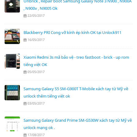
Unbrick , Repair boot Samsung Galaxy Note 3 N900 , N900A
, N900v , N9005 Ok
22/05/2017
Blackberry PRI Cong vỡ kính ép kính OK tại Unlock911
16/05/2017
Xiaomi Redmi 3s mã bảo vệ - treo fastboot - brick - up rom
tiếng việt OK
05/05/2017
Samsung Galaxy S5 SM-G900T T-Mobile xách tay từ Mỹ về
unlock thêm tiếng việt ok
03/05/2017
Samsung Galaxy Grand Prime SM-G530W xách tay từ Mỹ về
unlock mạng ok .
17/08/2017