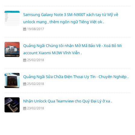
Samsung Galaxy Note 3 SM-N900T xách tay từ Mỹ về
unlock mạng , thêm ngôn ngữ Tiếng Việt ok .
19/08/2017
Quảng Ngãi Chúng tôi nhận Mở Mã Bảo Vệ - Xoá Bỏ Mi
account Xiaomi Mi3W Vĩnh Viễn .
25/02/2018
Quảng Ngãi Sửa Chữa Điện Thoại Uy Tín - Chuyên Nghiệp .
25/02/2018
Nhận Unlock Qua Teamview cho Quý Đại Lý ở xa .
23/02/2018