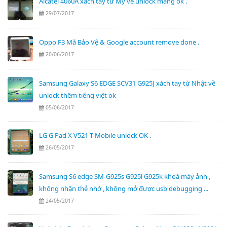
Alcatel 4060A xách tay từ Mỹ về unlock mạng ok .
29/07/2017
Oppo F3 Mã Bảo Vệ & Google account remove done .
20/06/2017
Samsung Galaxy S6 EDGE SCV31 G925J xách tay từ Nhật về
unlock thêm tiếng việt ok
05/06/2017
LG G Pad X V521 T-Mobile unlock OK .
26/05/2017
Samsung S6 edge SM-G925s G925l G925k khoá máy ảnh ,
không nhận thẻ nhớ , không mở được usb debugging ...
24/05/2017