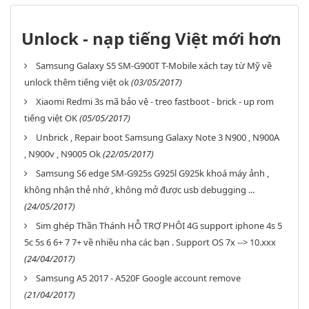
Unlock - nạp tiếng Việt mới hơn
Samsung Galaxy S5 SM-G900T T-Mobile xách tay từ Mỹ về
unlock thêm tiếng việt ok
(03/05/2017)
Xiaomi Redmi 3s mã bảo vệ - treo fastboot - brick - up rom
tiếng việt OK
(05/05/2017)
Unbrick , Repair boot Samsung Galaxy Note 3 N900 , N900A
, N900v , N9005 Ok
(22/05/2017)
Samsung S6 edge SM-G925s G925l G925k khoá máy ảnh ,
không nhận thẻ nhớ , không mở được usb debugging ...
(24/05/2017)
Sim ghép Thần Thánh HỖ TRỢ PHÔI 4G support iphone 4s 5
5c 5s 6 6+ 7 7+ về nhiều nha các bạn . Support OS 7x --> 10.xxx
(24/04/2017)
Samsung A5 2017 - A520F Google account remove
(21/04/2017)