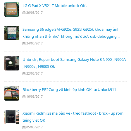
LG G Pad X V521 T-Mobile unlock OK .
26/05/2017
Samsung S6 edge SM-G925s G925l G925k khoá máy ảnh ,
không nhận thẻ nhớ , không mở được usb debugging ...
24/05/2017
Unbrick , Repair boot Samsung Galaxy Note 3 N900 , N900A
, N900v , N9005 Ok
22/05/2017
Blackberry PRI Cong vỡ kính ép kính OK tại Unlock911
16/05/2017
Xiaomi Redmi 3s mã bảo vệ - treo fastboot - brick - up rom
tiếng việt OK
05/05/2017