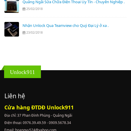
Quảng Ngãi Sửa Chữa Điện Thoại Uy Tín - Chuyên Nghiệp .
25/02/2018
Nhận Unlock Qua Teamview cho Quý Đại Lý ở xa .
23/02/2018
Unlock911
Liên hệ
Cửa hàng ĐTDĐ Unlock911
Địa chỉ: 37 Phan Đình Phùng - Quảng Ngãi
Điện thoại: 0976.39.49.59 - 0909.5678.34
Email: hoangvu524@yahoo.com