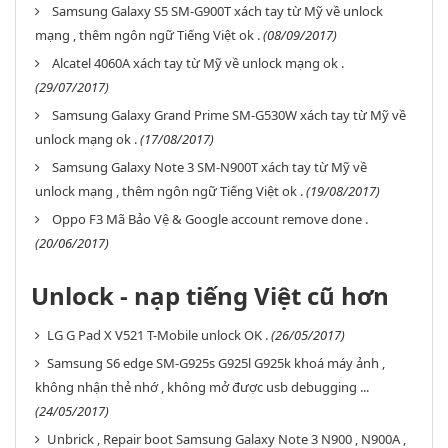
Samsung Galaxy S5 SM-G900T xách tay từ Mỹ về unlock
mạng , thêm ngôn ngữ Tiếng Việt ok .
(08/09/2017)
Alcatel 4060A xách tay từ Mỹ về unlock mạng ok .
(29/07/2017)
Samsung Galaxy Grand Prime SM-G530W xách tay từ Mỹ về
unlock mạng ok .
(17/08/2017)
Samsung Galaxy Note 3 SM-N900T xách tay từ Mỹ về
unlock mạng , thêm ngôn ngữ Tiếng Việt ok .
(19/08/2017)
Oppo F3 Mã Bảo Vệ & Google account remove done .
(20/06/2017)
Unlock - nạp tiếng Việt cũ hơn
LG G Pad X V521 T-Mobile unlock OK .
(26/05/2017)
Samsung S6 edge SM-G925s G925l G925k khoá máy ảnh ,
không nhận thẻ nhớ , không mở được usb debugging ...
(24/05/2017)
Unbrick , Repair boot Samsung Galaxy Note 3 N900 , N900A ,