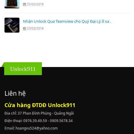
25/02/2018
Nhận Unlock Qua Teamview cho Quý Đại Lý ở xa .
23/02/2018
Unlock911
Liên hệ
Cửa hàng ĐTDĐ Unlock911
Địa chỉ: 37 Phan Đình Phùng - Quảng Ngãi
Điện thoại: 0976.39.49.59 - 0909.5678.34
Email: hoangvu524@yahoo.com