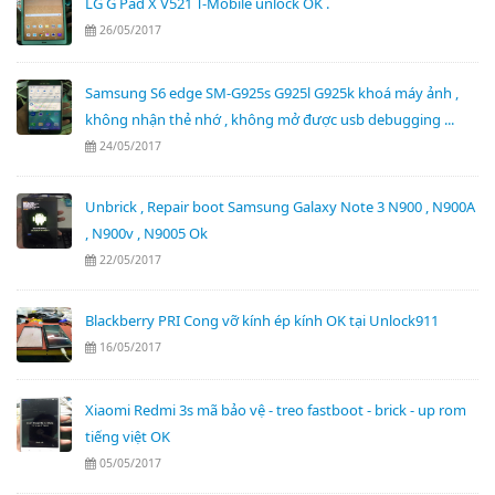
LG G Pad X V521 T-Mobile unlock OK .
26/05/2017
Samsung S6 edge SM-G925s G925l G925k khoá máy ảnh ,
không nhận thẻ nhớ , không mở được usb debugging ...
24/05/2017
Unbrick , Repair boot Samsung Galaxy Note 3 N900 , N900A
, N900v , N9005 Ok
22/05/2017
Blackberry PRI Cong vỡ kính ép kính OK tại Unlock911
16/05/2017
Xiaomi Redmi 3s mã bảo vệ - treo fastboot - brick - up rom
tiếng việt OK
05/05/2017