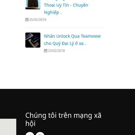
Thoại Uy Tín - Chuyên
Nghiệp .
25/02/2018
Nhận Unlock Qua Teamview
cho Quý Đại Lý ở xa .
23/02/2018
Chúng tôi trên mạng xã
hội