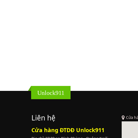
Unlock911
Liên hệ
Cửa h
Cửa hàng ĐTDĐ Unlock911