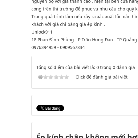
nguyên bộ với giá thành cao , hiện tại bên cửa hàn
cong trên thị trường để phục vụ nhu cầu cho quý k
Trong quá trình làm nếu xảy ra xác xuất lỗi màn h
khách với giá chỉ bằng giá ép kính .
Unlock911
18 Phan Đình Phùng - P Trần Hưng Đạo - TP Quảng
0976394959 - 0909567834
Tổng số điểm của bài viết là: 0 trong 0 đánh giá
Click để đánh giá bài viết
Ép kính chân không mới hơ