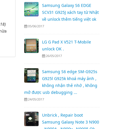
Samsung Galaxy S6 EDGE
SCV31 G925J xách tay từ Nhật
về unlock thêm tiếng việt ok
18)
05/06/2017
thừa
LG G Pad X V521 T-Mobile
unlock OK .
26/05/2017
Samsung S6 edge SM-G925s
G925l G925k khoá máy ảnh ,
không nhận thẻ nhớ , không
mở được usb debugging ...
24/05/2017
Unbrick , Repair boot
Samsung Galaxy Note 3 N900
, N900A , N900v , N9005 Ok