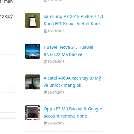
oại màn
ho quý
Samsung A8 2018 A530F 7.1.1
Khoá FPT Knox - Viettel Knox
19/03/2018
Huawei Nova 2i , Huawei
RNE-L22 Mã bảo vệ
19/03/2018
Alcatel 4060A xách tay từ Mỹ
về unlock mạng ok .
29/07/2017
Oppo F3 Mã Bảo Vệ & Google
account remove done .
20/06/2017