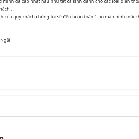
g mình đã cập nhật hầu như tất cả kính dành cho các loại điện th
hách .
ình của quý khách chúng tôi sẽ đền hoàn toàn 1 bộ màn hình mới c
 Ngãi
n