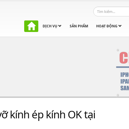
DỊCH VỤ
SẢN PHẨM
HOẠT ĐỘNG
ỡ kính ép kính OK tại