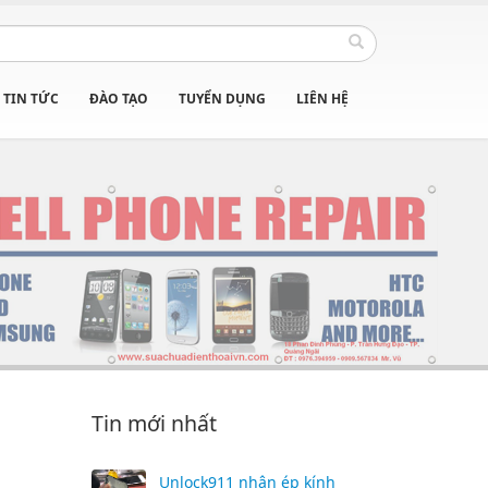
TIN TỨC
ĐÀO TẠO
TUYỂN DỤNG
LIÊN HỆ
Tin mới nhất
Unlock911 nhận ép kính