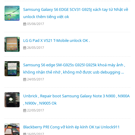
Samsung Galaxy S6 EDGE SCV31 G925J xách tay từ Nhật về
unlock thêm tiếng việt ok
05/06/2017
LG G Pad X V521 T-Mobile unlock OK .
26/05/2017
Samsung S6 edge SM-G925s G925l G925k khoá máy ảnh ,
không nhận thẻ nhớ , không mở được usb debugging ...
24/05/2017
Unbrick , Repair boot Samsung Galaxy Note 3 N900 , N900A
, N900v , N9005 Ok
22/05/2017
Blackberry PRI Cong vỡ kính ép kính OK tại Unlock911
16/05/2017