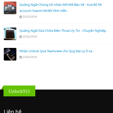
Quảng Ngãi Chúng tôi nhận Mở Mã Bảo Vệ - Xoá Bỏ Mi
account Xiaomi Mi3W Vĩnh Viễn .
25/02/2018
Quảng Ngãi Sửa Chữa Điện Thoại Uy Tín - Chuyên Nghiệp .
25/02/2018
Nhận Unlock Qua Teamview cho Quý Đại Lý ở xa .
23/02/2018
Unlock911
Liên hệ