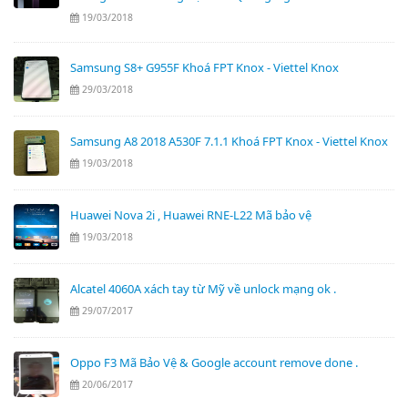
19/03/2018
Samsung S8+ G955F Khoá FPT Knox - Viettel Knox
29/03/2018
Samsung A8 2018 A530F 7.1.1 Khoá FPT Knox - Viettel Knox
19/03/2018
Huawei Nova 2i , Huawei RNE-L22 Mã bảo vệ
19/03/2018
Alcatel 4060A xách tay từ Mỹ về unlock mạng ok .
29/07/2017
Oppo F3 Mã Bảo Vệ & Google account remove done .
20/06/2017