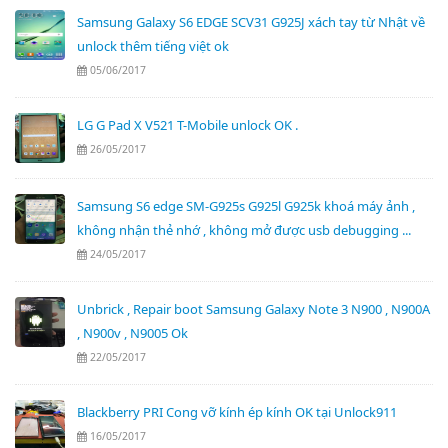
Samsung Galaxy S6 EDGE SCV31 G925J xách tay từ Nhật về
unlock thêm tiếng việt ok
05/06/2017
LG G Pad X V521 T-Mobile unlock OK .
26/05/2017
Samsung S6 edge SM-G925s G925l G925k khoá máy ảnh ,
không nhận thẻ nhớ , không mở được usb debugging ...
24/05/2017
Unbrick , Repair boot Samsung Galaxy Note 3 N900 , N900A
, N900v , N9005 Ok
22/05/2017
Blackberry PRI Cong vỡ kính ép kính OK tại Unlock911
16/05/2017