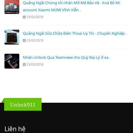
Quảng Ngãi Chúng tôi nhận Mở Mã Bảo Vệ - Xoá Bỏ Mi
account Xiaomi Mi3W Vĩnh Viễn .
25/02/2018
Quảng Ngãi Sửa Chữa Điện Thoại Uy Tín - Chuyên Nghiệp .
25/02/2018
Nhận Unlock Qua Teamview cho Quý Đại Lý ở xa .
23/02/2018
Unlock911
Liên hệ