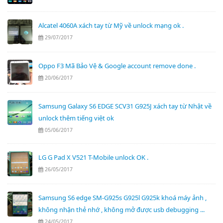
Alcatel 4060A xách tay từ Mỹ về unlock mạng ok .
29/07/2017
Oppo F3 Mã Bảo Vệ & Google account remove done .
20/06/2017
Samsung Galaxy S6 EDGE SCV31 G925J xách tay từ Nhật về
unlock thêm tiếng việt ok
05/06/2017
LG G Pad X V521 T-Mobile unlock OK .
26/05/2017
Samsung S6 edge SM-G925s G925l G925k khoá máy ảnh ,
không nhận thẻ nhớ , không mở được usb debugging ...
24/05/2017