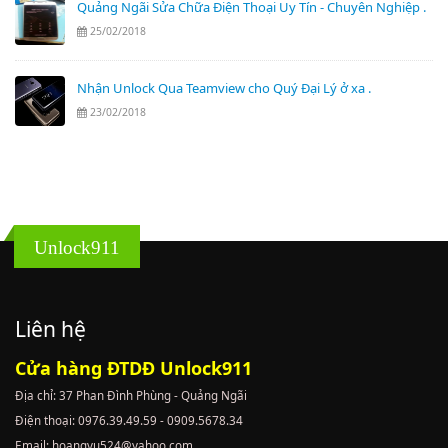
Quảng Ngãi Sửa Chữa Điện Thoại Uy Tín - Chuyên Nghiệp .
25/02/2018
Nhận Unlock Qua Teamview cho Quý Đại Lý ở xa .
23/02/2018
Unlock911
Liên hệ
Cửa hàng ĐTDĐ Unlock911
Địa chỉ: 37 Phan Đình Phùng - Quảng Ngãi
Điện thoại: 0976.39.49.59 - 0909.5678.34
Email: hoangvu524@yahoo.com