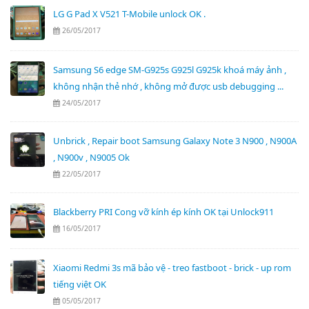
LG G Pad X V521 T-Mobile unlock OK .
26/05/2017
Samsung S6 edge SM-G925s G925l G925k khoá máy ảnh ,
không nhận thẻ nhớ , không mở được usb debugging ...
24/05/2017
Unbrick , Repair boot Samsung Galaxy Note 3 N900 , N900A
, N900v , N9005 Ok
22/05/2017
Blackberry PRI Cong vỡ kính ép kính OK tại Unlock911
16/05/2017
Xiaomi Redmi 3s mã bảo vệ - treo fastboot - brick - up rom
tiếng việt OK
05/05/2017