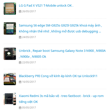
LG G Pad X V521 T-Mobile unlock OK .
26/05/2017
Samsung S6 edge SM-G925s G925l G925k khoá máy ảnh ,
không nhận thẻ nhớ , không mở được usb debugging ...
24/05/2017
Unbrick , Repair boot Samsung Galaxy Note 3 N900 , N900A
, N900v , N9005 Ok
22/05/2017
Blackberry PRI Cong vỡ kính ép kính OK tại Unlock911
16/05/2017
Xiaomi Redmi 3s mã bảo vệ - treo fastboot - brick - up rom
tiếng việt OK
05/05/2017