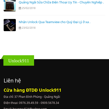
Quảng Ngãi Sửa Chữa Điện Thoại Uy Tín - Chuyên Nghiệp .
25/02/2018
Nhận Unlock Qua Teamview cho Quý Đại Lý ở xa .
23/02/2018
Unlock911
Liên hệ
Cửa hàng ĐTDĐ Unlock911
Địa chỉ: 37 Phan Đình Phùng - Quảng Ngãi
Điện thoại: 0976.39.49.59 - 0909.5678.34
Email: hoangvu524@yahoo.com