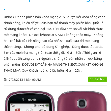
.
Unlock iPhone phiên bản khóa mạng AT&T được mở khóa bằng code
chính hãng, khiến dế yêu của bạn trở thành máy phiên bản Quốc Tế
sử dụng được tất cả các loại SIM. YÊN TÂM hơn so với các hình thức
mở mạng khác: - Unlock iPhone 3GS AT&T không tháo máy. - Không
hạn chế bất cứ tính năng nào của nhà sản xuất sau khi mở mạng
thành công. - Không phải sử dụng Sim ghép. - Dùng được tất cả các
Sim của mọi nhà mạng trên toàn thế giới. - Giá : 150k . Thời gian : 6-
24h ( qua 3h sáng done ) Ngoài ra chúng tôi còn nhận unlock bằng
phần mềm , ĐỐI VỚI TẤT CẢ NHÀ MẠNG THẾ GIỚI .CAM KẾT KHÔNG
THÁO MÁY . Quý Khách ngồi chờ lấy luôn . Giá : 120k .
Chi tiết tin...
17/02/2013 11:34:00 AM