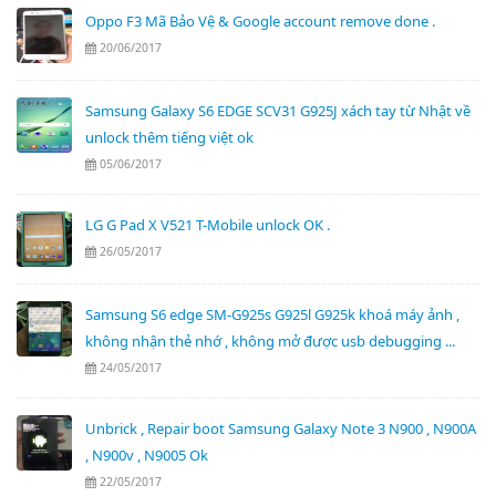
Oppo F3 Mã Bảo Vệ & Google account remove done .
20/06/2017
Samsung Galaxy S6 EDGE SCV31 G925J xách tay từ Nhật về
unlock thêm tiếng việt ok
05/06/2017
LG G Pad X V521 T-Mobile unlock OK .
26/05/2017
Samsung S6 edge SM-G925s G925l G925k khoá máy ảnh ,
không nhận thẻ nhớ , không mở được usb debugging ...
24/05/2017
Unbrick , Repair boot Samsung Galaxy Note 3 N900 , N900A
, N900v , N9005 Ok
22/05/2017