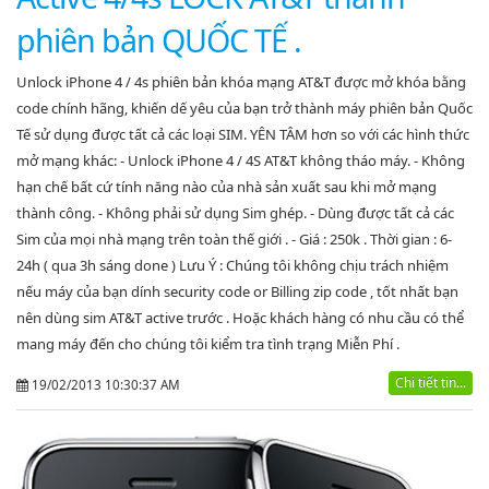
phiên bản QUỐC TẾ .
Unlock iPhone 4 / 4s phiên bản khóa mạng AT&T được mở khóa bằng
code chính hãng, khiến dế yêu của bạn trở thành máy phiên bản Quốc
Tế sử dụng được tất cả các loại SIM. YÊN TÂM hơn so với các hình thức
mở mạng khác: - Unlock iPhone 4 / 4S AT&T không tháo máy. - Không
hạn chế bất cứ tính năng nào của nhà sản xuất sau khi mở mạng
thành công. - Không phải sử dụng Sim ghép. - Dùng được tất cả các
Sim của mọi nhà mạng trên toàn thế giới . - Giá : 250k . Thời gian : 6-
24h ( qua 3h sáng done ) Lưu Ý : Chúng tôi không chịu trách nhiệm
nếu máy của bạn dính security code or Billing zip code , tốt nhất bạn
nên dùng sim AT&T active trước . Hoặc khách hàng có nhu cầu có thể
mang máy đến cho chúng tôi kiểm tra tình trạng Miễn Phí .
Chi tiết tin...
19/02/2013 10:30:37 AM