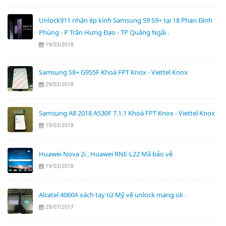
Unlock911 nhận ép kính Samsung S9 S9+ tại 18 Phan Đình
Phùng - P Trần Hưng Đạo - TP Quảng Ngãi .
19/03/2018
Samsung S8+ G955F Khoá FPT Knox - Viettel Knox
29/03/2018
Samsung A8 2018 A530F 7.1.1 Khoá FPT Knox - Viettel Knox
19/03/2018
Huawei Nova 2i , Huawei RNE-L22 Mã bảo vệ
19/03/2018
Alcatel 4060A xách tay từ Mỹ về unlock mạng ok .
29/07/2017