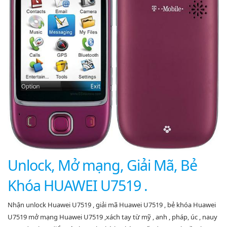
Unlock, Mở mạng, Giải Mã, Bẻ
Khóa HUAWEI U7519 .
Nhận unlock Huawei U7519 , giải mã Huawei U7519 , bẻ khóa Huawei
U7519 mở mạng Huawei U7519 ,xách tay từ mỹ , anh , pháp, úc , nauy