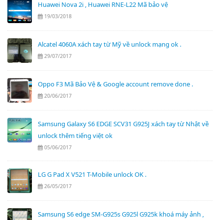
Huawei Nova 2i , Huawei RNE-L22 Mã bảo vệ
19/03/2018
Alcatel 4060A xách tay từ Mỹ về unlock mạng ok .
29/07/2017
Oppo F3 Mã Bảo Vệ & Google account remove done .
20/06/2017
Samsung Galaxy S6 EDGE SCV31 G925J xách tay từ Nhật về
unlock thêm tiếng việt ok
05/06/2017
LG G Pad X V521 T-Mobile unlock OK .
26/05/2017
Samsung S6 edge SM-G925s G925l G925k khoá máy ảnh ,