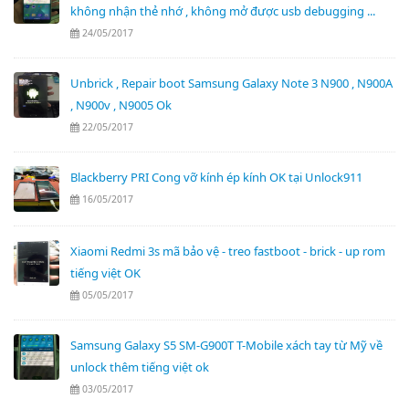
không nhận thẻ nhớ , không mở được usb debugging ...
24/05/2017
Unbrick , Repair boot Samsung Galaxy Note 3 N900 , N900A
, N900v , N9005 Ok
22/05/2017
Blackberry PRI Cong vỡ kính ép kính OK tại Unlock911
16/05/2017
Xiaomi Redmi 3s mã bảo vệ - treo fastboot - brick - up rom
tiếng việt OK
05/05/2017
Samsung Galaxy S5 SM-G900T T-Mobile xách tay từ Mỹ về
unlock thêm tiếng việt ok
03/05/2017