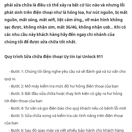
phải sửa chữa là điều có thể xảy ra bất cứ lúc nào và nhưng lỗi
phát sinh trên điện thoại như là hỏng loa, hư nút nguồn, bị mất
nguồn, mất sóng, mất wifi, liệt cảm ứng,, vỡ màn hình không
sạc được, không nhận sim, mất 3G/4G, không nhận usb… Khi có
các nhu cầu này khách hàng hãy đến ngay chi nhánh của
chúng tôi để được sửa chữa tốt nhất.
Quy trình Sửa chữa điện thoại Uy tín tại Unlock 911
- Bước 1: Chúng tôi lắng nghe yêu cầu và sẽ đánh giá và tư vấn cho
quý vị.
- Bước 2: Mở máy kiểm tra mức độ hư hỏng điện thoại của bạn
- Bước 3: Bắt đầu sửa chữa hoặc thay linh kiện có gây ra hư hỏng
tới điện thoại của bạn
- Bước 4: Tư vấn và gọi điện báo cho quý khách nếu có bệnh lỗi mới
- Bước 5: Sửa chữa xong và kiểm tra các tính năng trên điện thoại
của bạn
- Bước 6: Sau đó giao máy và viết phiếu bảo hành cho khách hàng